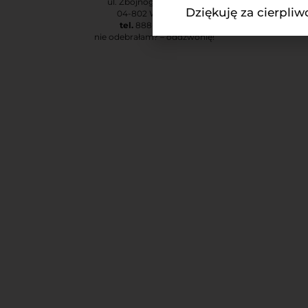
ul. Zbójnogórska 1 m. 3
Dziękuję za cierpli
04-802 Warszawa
tel.
888-873-730
nie odebrałam? – oddzwonię!