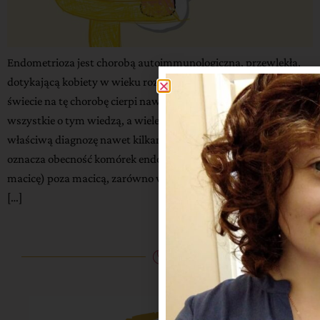
Endometrioza jest chorobą autoimmunologiczną, przewlekłą,
dotykającą kobiety w wieku rozrodczym. Szacuje się, że na
świecie na tę chorobę cierpi nawet 30% kobiet… Tylko nie
wszystkie o tym wiedzą, a wiele z nich będzie czekało na
właściwą diagnozę nawet kilkanaście lat. Endometrioza
oznacza obecność komórek endometrium (błony wyścielającej
macicę) poza macicą, zarówno w obrębie miednicy mniejszej
[…]