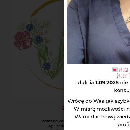
Drogie 
Drodzy 
od dnia
1.09.2025
nie
konsul
Wrócę do Was tak szybko
W miarę możliwości na
Wami darmową wiedzą
adres do korespondencji:
profi
Agnieszka Rodatus