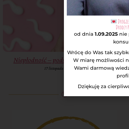
Drogie 
Drodzy 
od dnia
1.09.2025
nie
konsul
Wrócę do Was tak szybko
Niepłodność – podstawowe informacje
W miarę możliwości na
Wami darmową wiedzą
17 listopada 2022
16:42
profi
Dziękuję za cierpli