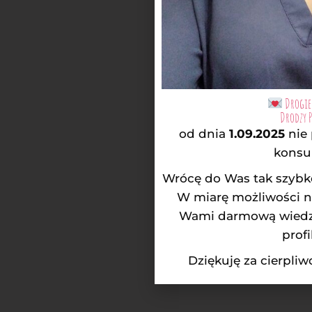
Drogie 
Drodzy 
od dnia
1.09.2025
nie
konsul
Wrócę do Was tak szybko
W miarę możliwości na
Wami darmową wiedzą
profi
Dziękuję za cierpli