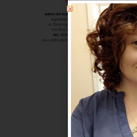
adres do korespondencji:
Agnieszka Rodatus
ul. Zbójnogórska 1 m. 3
04-802 Warszawa
tel.
888-873-730
nie odebrałam? – oddzwonię!