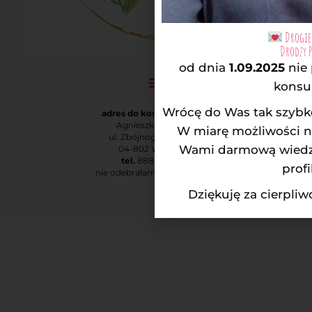
Drogie 
Drodzy 
od dnia
1.09.2025
nie
konsul
Wrócę do Was tak szybko
adres do korespondencji:
Agnieszka Rodatus
W miarę możliwości na
ul. Zbójnogórska 1 m. 3
Wami darmową wiedzą
04-802 Warszawa
tel.
888-873-730
profi
nie odebrałam? – oddzwonię!
Dziękuję za cierpli