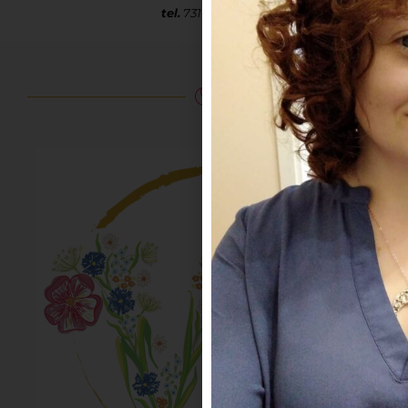
tel.
731-113-763