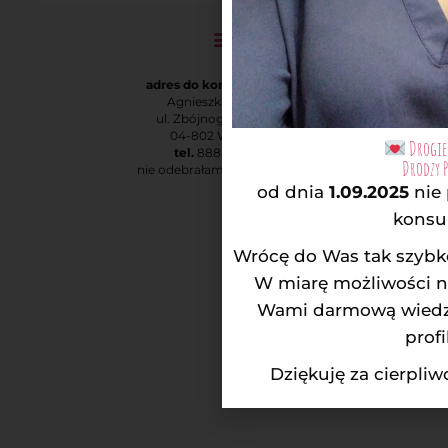
adres do korespondencji:
Agnieszka Rodatus
ul. Zbójnogórska 1 m. 3
04-802 Warszawa
Drogie 
tel.
888-873-730
Drodzy 
nie odebrałam? – oddzwonię!
od dnia
1.09.2025
nie
konsul
Wrócę do Was tak szybko
W miarę możliwości na
Wami darmową wiedzą
profi
Dziękuję za cierpli