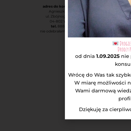
adres do korespondencji:
Agnieszka Rodatus
ul. Zbójnogórska 1 m. 3
04-802 Warszawa
tel.
888-873-730
nie odebrałam? – oddzwonię!
Drogie 
Drodzy 
od dnia
1.09.2025
nie
konsul
Wrócę do Was tak szybko
W miarę możliwości na
Wami darmową wiedzą
profi
Dziękuję za cierpli