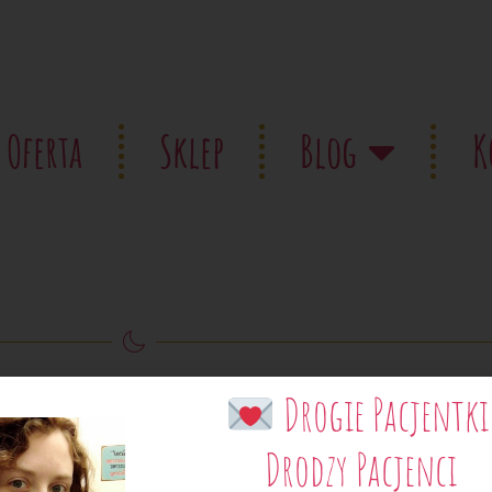
Oferta
Sklep
Blog
K
Drogie Pacjentki
Drodzy Pacjenci