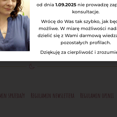
elkie rzeczy są na horyzon
od dnia
1.09.2025
nie prowadzę za
konsultacje.
Wrócę do Was tak szybko, jak będ
 się coś wielkiego! Tworzymy i wkrótce uruchomimy nas
możliwe. W miarę możliwości nad
dzielić się z Wami darmową wiedzą
pozostałych profilach.
Dziękuję za cierpliwość i zrozum
min sprzedaży
Regulamin newslettera
Regulamin opinii