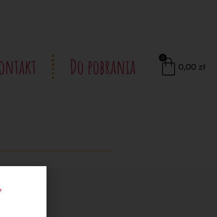
ontakt
Do pobrania
0
0,00
zł
,