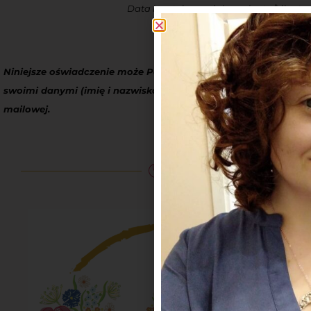
Data i czytelny podpis pacjenta/klienta
Niniejsze oświadczenie może Pan/Pani skopiować, uzupełnić
swoimi danymi (imię i nazwisko) i odesłać w wiadomości
mailowej.