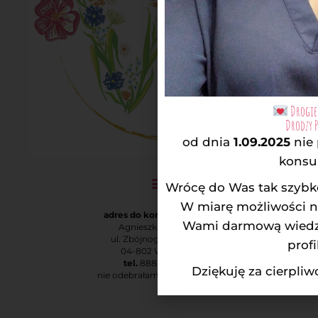
Drogie 
Drodzy 
od dnia
1.09.2025
nie
konsul
Wrócę do Was tak szybko
W miarę możliwości na
adres do korespondencji:
Wami darmową wiedzą
Agnieszka Rodatus
ul. Zbójnogórska 1 m. 3
profi
04-802 Warszawa
tel.
888-873-730
Dziękuję za cierpli
nie odebrałam? – oddzwonię!