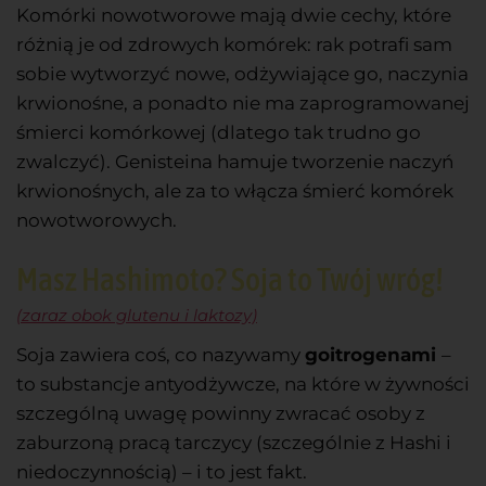
Komórki nowotworowe mają dwie cechy, które
różnią je od zdrowych komórek: rak potrafi sam
sobie wytworzyć nowe, odżywiające go, naczynia
krwionośne, a ponadto nie ma zaprogramowanej
śmierci komórkowej (dlatego tak trudno go
zwalczyć). Genisteina hamuje tworzenie naczyń
krwionośnych, ale za to włącza śmierć komórek
nowotworowych.
Masz Hashimoto? Soja to Twój wróg!
(zaraz obok glutenu i laktozy)
Soja zawiera coś, co nazywamy
goitrogenami
–
to substancje antyodżywcze, na które w żywności
szczególną uwagę powinny zwracać osoby z
zaburzoną pracą tarczycy (szczególnie z Hashi i
niedoczynnością) – i to jest fakt.