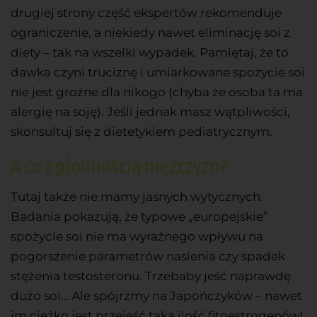
drugiej strony część ekspertów rekomenduje
ograniczenie, a niekiedy nawet eliminację soi z
diety – tak na wszelki wypadek. Pamiętaj, że to
dawka czyni truciznę i umiarkowane spożycie soi
nie jest groźne dla nikogo (chyba że osoba ta ma
alergię na soję). Jeśli jednak masz wątpliwości,
skonsultuj się z dietetykiem pediatrycznym.
A co z płodnością mężczyzn?
Tutaj także nie mamy jasnych wytycznych.
Badania pokazują, że typowe „europejskie”
spożycie soi nie ma wyraźnego wpływu na
pogorszenie parametrów nasienia czy spadek
stężenia testosteronu. Trzebaby jeść naprawdę
dużo soi… Ale spójrzmy na Japończyków – nawet
im ciężko jest przejeść taką ilość fitoestrogenów!