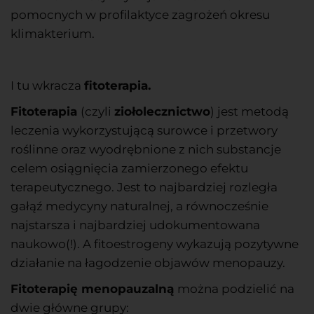
pomocnych
w profilaktyce zagrożeń okresu
klimakterium.
I tu wkracza
fitoterapia.
Fitoterapia
(czyli
ziołolecznictwo
) jest metodą
leczenia wykorzystującą surowce i przetwory
roślinne oraz wyodrębnione z nich substancje
celem osiągnięcia zamierzonego efektu
terapeutycznego. Jest to najbardziej rozległa
gałąź medycyny naturalnej, a równocześnie
najstarsza i najbardziej udokumentowana
naukowo(!). A fitoestrogeny wykazują pozytywne
działanie na łagodzenie objawów menopauzy.
Fitoterapię menopauzalną
można podzielić na
dwie główne grupy: