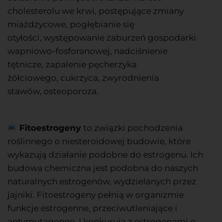
cholesterolu we krwi,
postępujące zmiany
miażdżycowe,
pogłębianie się
otyłości,
występowanie zaburzeń gospodarki
wapniowo-fosforanowej,
nadciśnienie
tętnicze,
zapalenie pęcherzyka
żółciowego,
cukrzyca,
zwyrodnienia
stawów,
osteoporoza.
Fitoestrogeny
to związki pochodzenia
roślinnego
o niesteroidowej budowie, które
wykazują działanie podobne do estrogenu. Ich
budowa chemiczna jest podobna do naszych
naturalnych estrogenów, wydzielanych przez
jajniki.
Fitoestrogeny pełnią w organizmie
funkcje estrogenne, przeciwutleniające i
antymutagenne. I konkurują z estrogenami o