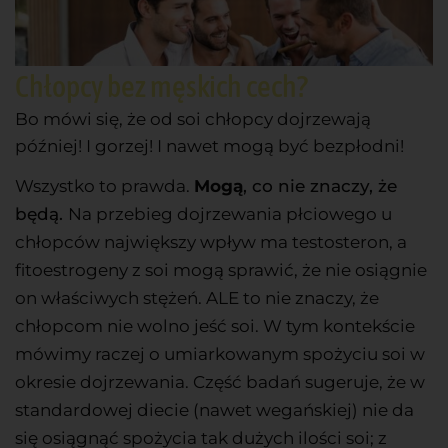
Chłopcy bez męskich cech?
Bo mówi się, że od soi chłopcy dojrzewają
później! I gorzej! I nawet mogą być bezpłodni!
Wszystko to prawda.
Mogą
, co nie znaczy, że
będą.
Na przebieg dojrzewania płciowego u
chłopców największy wpływ ma testosteron, a
fitoestrogeny z soi mogą sprawić, że nie osiągnie
on właściwych stężeń. ALE to nie znaczy, że
chłopcom nie wolno jeść soi. W tym kontekście
mówimy raczej o umiarkowanym spożyciu soi w
okresie dojrzewania. Część badań sugeruje, że w
standardowej diecie (nawet wegańskiej) nie da
się osiągnąć spożycia tak dużych ilości soi; z