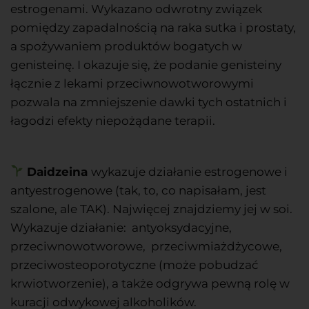
estrogenami.
Wykazano odwrotny związek
pomiędzy zapadalnością na raka sutka
i prostaty,
a spożywaniem produktów bogatych w
genisteinę. I okazuje się, że
podanie genisteiny
łącznie z lekami przeciwnowotworowymi
pozwala na zmniejszenie dawki tych ostatnich i
łagodzi efekty niepożądane terapii.
Daidzeina
wykazuje działanie
estrogenowe i
antyestrogenowe (tak, to, co napisałam, jest
szalone, ale TAK). Najwięcej znajdziemy jej
w soi.
Wykazuje
działanie: antyoksydacyjne,
przeciwnowotworowe,
przeciwmiażdżycowe,
przeciwosteoporotyczne (może
pobudzać
krwiotworzenie), a także odgrywa pewną rolę
w
kuracji odwykowej alkoholików.