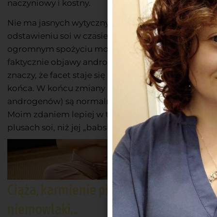
naczyniowy i kostny.
Nie ma jasnych wytycznych mówiących o
odstawieniu soi w czasie andropauzy. Przy
ogromnym spożyciu może się okazać, że
faktycznie objawy andropauzy się nasilają. Czy to
znaczy, że facet staje się mniej męski? Cóż, nie do
końca. W końcu zmiany hormonalne (tu: spadek
androgenów) są normalne w pewnym wieku.
Moim zdaniem lepiej w tej kwestii skupić się na
plusach soi, niż jej „babskiej” stronie.
Ciąża, karmienie piersią, noworodki i
niemowlaki...