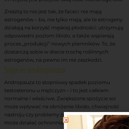
Zresztą to nie jest tak, że faceci nie mają
estrogenów – ba, nie tylko mają, ale te estrogeny
działają na korzyść męskiej płodności: utrzymują
odpowiedni poziom libido, a także wspierają
proces „produkcji” nowych plemników. To, że
dostarczą sobie w diecie trochę roślinnych
estrogenów, na pewno im nie zaszkodzi.
Soja vs andropauza
Andropauza to stopniowy spadek poziomu
testosteronu u mężczyzn – i to jest całkiem
normalne i właściwe. Zwiększone spożycie soi
może wpływać na obniżenie libido, chwiejność
nastroju czy problemy ze snem. Z drugiej strony
może działać ochronnie na układ sercowo-