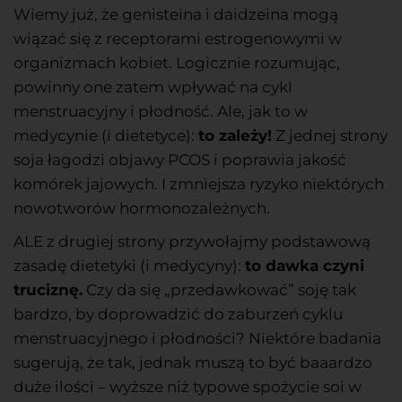
Wiemy już, że genisteina i daidzeina mogą
wiązać się z receptorami estrogenowymi w
organizmach kobiet. Logicznie rozumując,
powinny one zatem wpływać na cykl
menstruacyjny i płodność. Ale, jak to w
medycynie (i dietetyce):
to zależy!
Z jednej strony
soja łagodzi objawy PCOS i poprawia jakość
komórek jajowych. I zmniejsza ryzyko niektórych
nowotworów hormonozależnych.
ALE z drugiej strony przywołajmy podstawową
zasadę dietetyki (i medycyny):
to dawka czyni
truciznę.
Czy da się „przedawkować” soję tak
bardzo, by doprowadzić do zaburzeń cyklu
menstruacyjnego i płodności? Niektóre badania
sugerują, że tak, jednak muszą to być baaardzo
duże ilości – wyższe niż typowe spożycie soi w