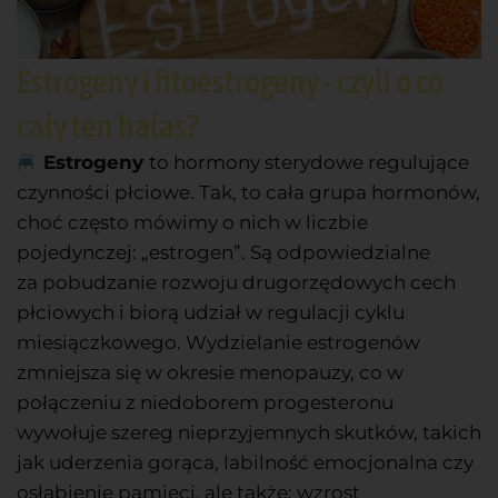
Estrogeny i fitoestrogeny - czyli o co
cały ten hałas?
Estrogeny
to hormony sterydowe regulujące
czynności płciowe. Tak, to cała grupa hormonów,
choć często mówimy o nich w liczbie
pojedynczej: „estrogen”. Są odpowiedzialne
za
pobudzanie rozwoju drugorzędowych cech
płciowych i
biorą udział w regulacji cyklu
miesiączkowego. Wydzielanie estrogenów
zmniejsza się w
okresie menopauzy, co w
połączeniu z niedoborem progesteronu
wywołuje szereg nieprzyjemnych skutków, takich
jak uderzenia gorąca, labilność emocjonalna czy
osłabienie pamięci, ale także:
wzrost