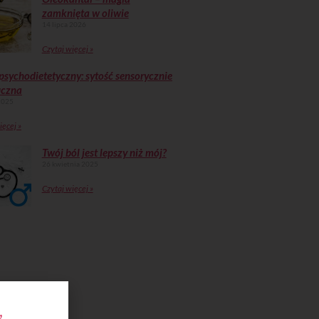
zamknięta w oliwie
14 lipca 2026
Czytaj więcej »
psychodietetyczny: sytość sensorycznie
iczna
2025
ięcej »
Twój ból jest lepszy niż mój?
26 kwietnia 2025
Czytaj więcej »
,