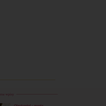
rne wpisy
Oleokantal – magia