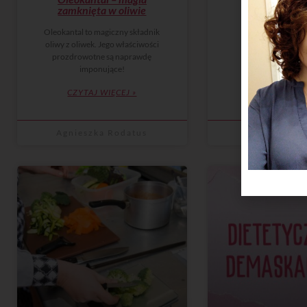
zamknięta w oliwie
Oleokantal to magiczny składnik
oliwy z oliwek. Jego właściwości
prozdrowotne są naprawdę
imponujące!
CZYTAJ WIĘCEJ »
Agnieszka Rodatus
Agnieszka R