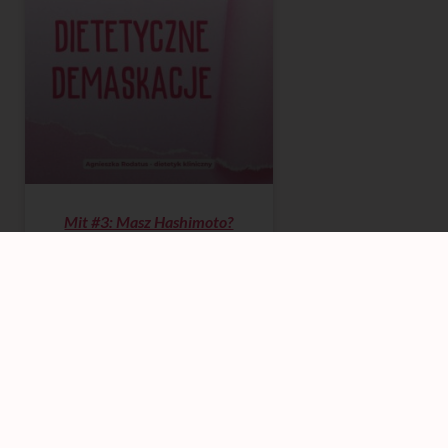
Mit #3: Masz Hashimoto?
Odstaw gluten i laktozę!
Uwaga, poniższe akapity mają
charakter ironiczny. Kiedyś, jako
jeszcze nieświadomy dietetycznie
szaraczek, usłyszałam, że „gluten
wbudowuje się w tarczycę” i
CZYTAJ WIĘCEJ »
Agnieszka Rodatus