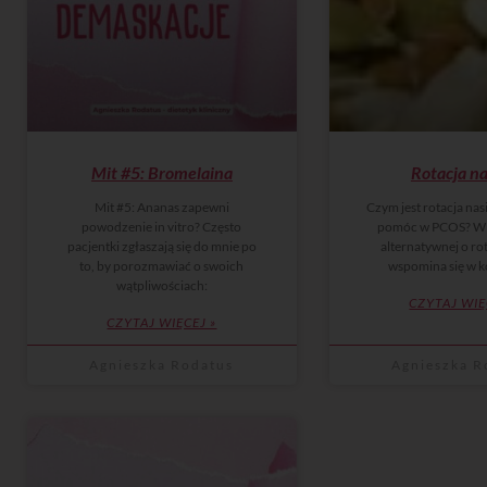
Mit #5: Bromelaina
Rotacja na
Mit #5: Ananas zapewni
Czym jest rotacja nas
powodzenie in vitro? Często
pomóc w PCOS? W
pacjentki zgłaszają się do mnie po
alternatywnej o rot
to, by porozmawiać o swoich
wspomina się w k
wątpliwościach:
CZYTAJ WIĘ
CZYTAJ WIĘCEJ »
Agnieszka Rodatus
Agnieszka R