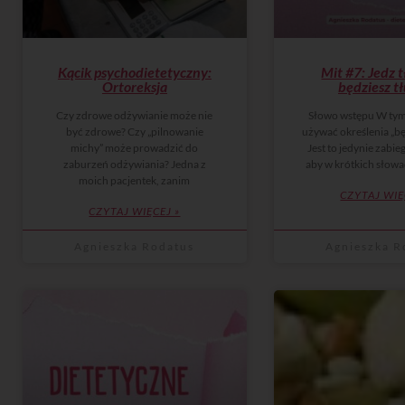
Kącik psychodietetyczny:
Mit #7: Jedz t
Ortoreksja
będziesz tł
Czy zdrowe odżywianie może nie
Słowo wstępu W tym
być zdrowe? Czy „pilnowanie
używać określenia „będ
michy” może prowadzić do
Jest to jedynie zabieg
zaburzeń odżywiania? Jedna z
aby w krótkich słow
moich pacjentek, zanim
CZYTAJ WIĘ
CZYTAJ WIĘCEJ »
Agnieszka Rodatus
Agnieszka R