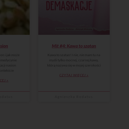
sion
Mit #4: Kawa to szatan
ion i jak może
Kawa to szatan! I nie, nie mam tu na
 medycynie
myśli tylko mocnej, czarnej kawy,
acji nasion
którą nazywa się w mojej szerokości
ontekście
CZYTAJ WIĘCEJ »
CEJ »
odatus
Agnieszka Rodatus