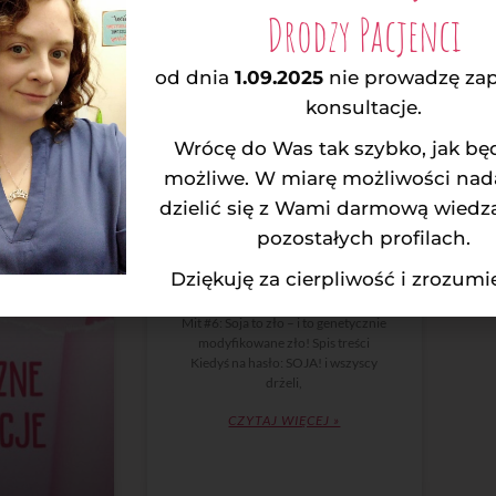
Drodzy Pacjenci
Co do tego nie ma wątpliwości:
różnic między kobietami i
mężczyznami jest wiele.
od dnia
1.09.2025
nie prowadzę za
Predyspozycje fizyczne i
konsultacje.
psychiczne, hormony, role
społeczne…
Wrócę do Was tak szybko, jak będ
CZYTAJ WIĘCEJ »
możliwe. W miarę możliwości nad
dzielić się z Wami darmową wiedzą
odatus
Agnieszka Rodatus
pozostałych profilach.
Dziękuję za cierpliwość i zrozum
Mit #6: Mity sojowe
Mit #6: Soja to zło – i to genetycznie
modyfikowane zło! Spis treści
Kiedyś na hasło: SOJA! i wszyscy
drżeli,
CZYTAJ WIĘCEJ »