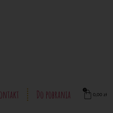
ontakt
Do pobrania
0
0,00
zł