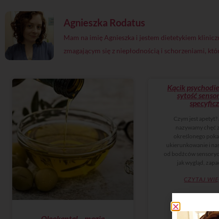
Agnieszka Rodatus
Mam na imię Agnieszka i jestem dietetykiem klini
zmagającym się z niepłodnością i schorzeniami, któ
Kącik psychodi
sytość senso
specyfic
Czym jest apetyt
nazywamy chęć z
określonego poka
ukierunkowanie i nas
od bodźców sensoryc
jak wygląd, zap
CZYTAJ WIĘ
Oleokantal – magia