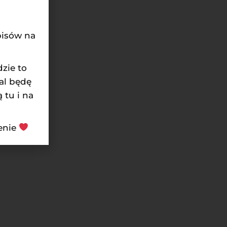
pisów na
zie to
al będę
 tu i na
ienie