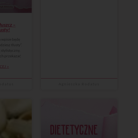
łuszcz –
usty!
 wpisie będę
ziesz tłusty”.
 stylistyczny,
ach przekazać
CEJ »
odatus
Agnieszka Rodatus