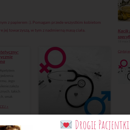
cznym z papierem :). Pomagam przede wszystkim kobietom
re jej towarzyszą, w tym z nadmierną masą ciała.
Kącik 
specyf
18 maja 
etetyczny:
Czytaj w
rycznie
zna
? Apetytem
jedzenia
rmu. Jego
ilenie zależy
znych, takich
ach, smak
CEJ »
Drogie Pacjentki
Twój ból jest lepszy niż mój?