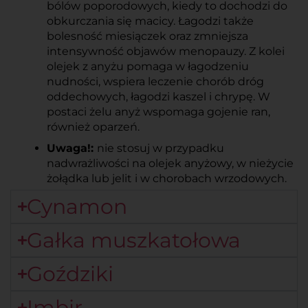
bólów poporodowych, kiedy to dochodzi do 
obkurczania się macicy. Łagodzi także 
bolesność miesiączek oraz zmniejsza 
intensywność objawów menopauzy. Z kolei 
olejek z anyżu pomaga w łagodzeniu 
nudności, wspiera leczenie chorób dróg 
oddechowych, łagodzi kaszel i chrypę. W 
postaci żelu anyż wspomaga gojenie ran, 
również oparzeń.
Uwaga!: 
nie stosuj w przypadku 
nadwrażliwości na olejek anyżowy, w nieżycie 
żołądka lub jelit i w chorobach wrzodowych.
Cynamon
Gałka muszkatołowa
Goździki
Imbir