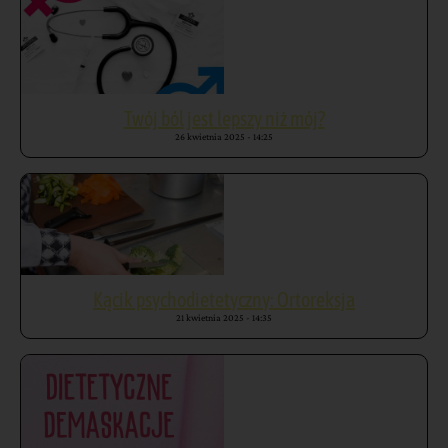
Twój ból jest lepszy niż mój?
26 kwietnia 2025
14:25
Kącik psychodietetyczny: Ortoreksja
21 kwietnia 2025
14:35