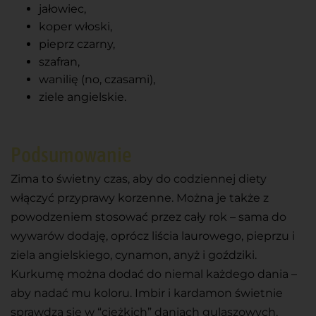
jałowiec,
koper włoski,
pieprz czarny,
szafran,
wanilię (no, czasami),
ziele angielskie.
Podsumowanie
Zima to świetny czas, aby do codziennej diety
włączyć przyprawy korzenne. Można je także z
powodzeniem stosować przez cały rok – sama do
wywarów dodaję, oprócz liścia laurowego, pieprzu i
ziela angielskiego, cynamon, anyż i goździki.
Kurkumę można dodać do niemal każdego dania –
aby nadać mu koloru. Imbir i kardamon świetnie
sprawdzą się w “ciężkich” daniach gulaszowych,