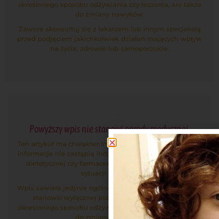
określonego sposobu odżywiania czy leczenia, ani także
do zmiany nawyków.
Zawsze skonsultuj się z lekarzem lub innym specjalistą
przed podjęciem jakichkolwiek działań mających wpływ
na życie, zdrowie lub samopoczucie.
Powyższy wpis nie stanowi porady medycznej.
Ten artykuł ma charakter informacyjny, a zawarte w nim
informacje nie zastąpią indywidualnej porady lekarskiej,
dietetycznej czy farmaceutycznej, dostosowanej do
sytuacji Pacjenta.
Wpis zawiera jedynie ogólne informacje, które nie mogą
stanowić wyłącznej podstawy do zastosowania
określonego sposobu odżywiania czy leczenia, ani także
do zmiany nawyków.