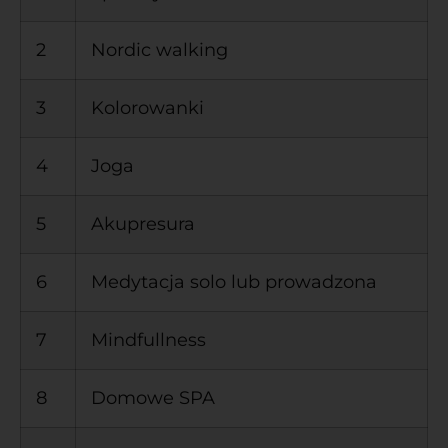
2
Nordic walking
3
Kolorowanki
4
Joga
5
Akupresura
6
Medytacja solo lub prowadzona
7
Mindfullness
8
Domowe SPA