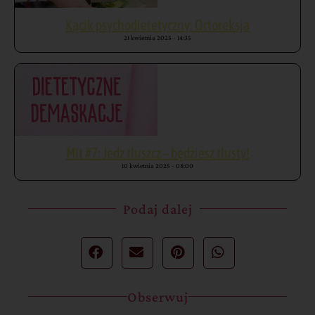
Kącik psychodietetyczny: Ortoreksja
21 kwietnia 2025
14:35
Mit #7: Jedz tłuszcz – będziesz tłusty!
10 kwietnia 2025
08:00
Podaj dalej
Obserwuj