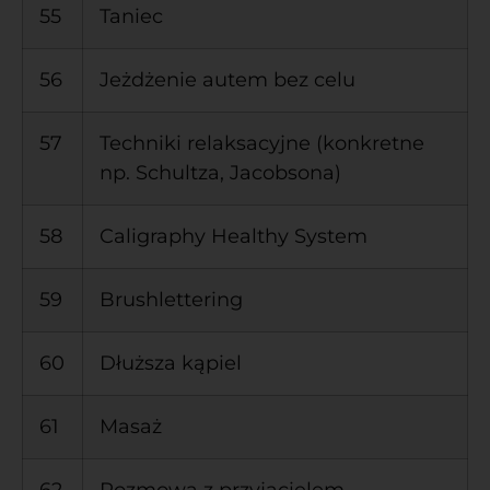
55
Taniec
56
Jeżdżenie autem bez celu
57
Techniki relaksacyjne (konkretne
np. Schultza, Jacobsona)
58
Caligraphy Healthy System
59
Brushlettering
60
Dłuższa kąpiel
61
Masaż
62
Rozmowa z przyjacielem