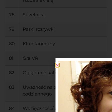
rzuca siekierą
78
Strzelnica
79
Parki rozrywki
80
Klub taneczny
81
Gra VR
82
Oglądanie kabaretów/stand up
83
Uważność na zachwyty dnia
codziennego
84
Wdzięczność/ chwila na