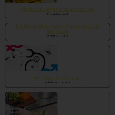
Oleokantal – magia zamknięta w oliwie
14 lipca 2026
15:54
Kącik psychodietetyczny: sytość sensorycznie
specyficzna
18 maja 2025
12:32
Twój ból jest lepszy niż mój?
26 kwietnia 2025
14:25