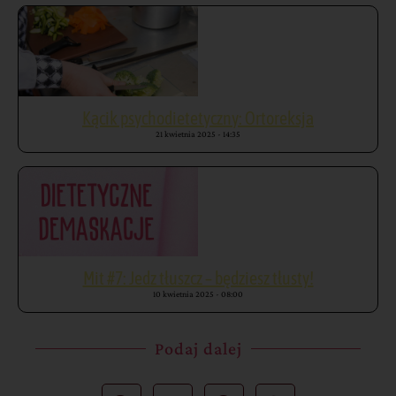
Kącik psychodietetyczny: Ortoreksja
21 kwietnia 2025
14:35
Mit #7: Jedz tłuszcz – będziesz tłusty!
10 kwietnia 2025
08:00
Podaj dalej