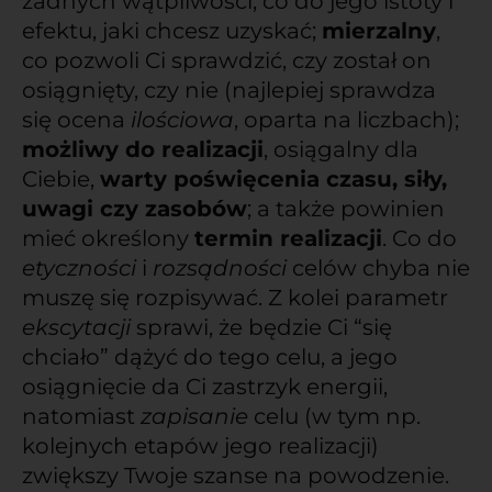
żadnych wątpliwości, co do jego istoty i
efektu, jaki chcesz uzyskać;
mierzalny
,
co pozwoli Ci sprawdzić, czy został on
osiągnięty, czy nie (najlepiej sprawdza
się ocena
ilościowa
, oparta na liczbach);
możliwy do realizacji
, osiągalny dla
Ciebie,
warty poświęcenia czasu, siły,
uwagi czy zasobów
; a także powinien
mieć określony
termin realizacji
. Co do
etyczności
i
rozsądności
celów chyba nie
muszę się rozpisywać. Z kolei parametr
ekscytacji
sprawi, że będzie Ci “się
chciało” dążyć do tego celu, a jego
osiągnięcie da Ci zastrzyk energii,
natomiast
zapisanie
celu (w tym np.
kolejnych etapów jego realizacji)
zwiększy Twoje szanse na powodzenie.