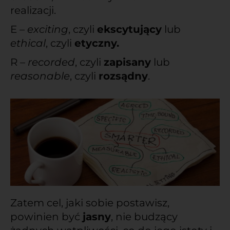
realizacji.
E –
exciting
, czyli
ekscytujący
lub
ethical
, czyli
etyczny.
R –
recorded
, czyli
zapisany
lub
reasonable
, czyli
rozsądny
.
Zatem cel, jaki sobie postawisz,
powinien być
jasny
, nie budzący