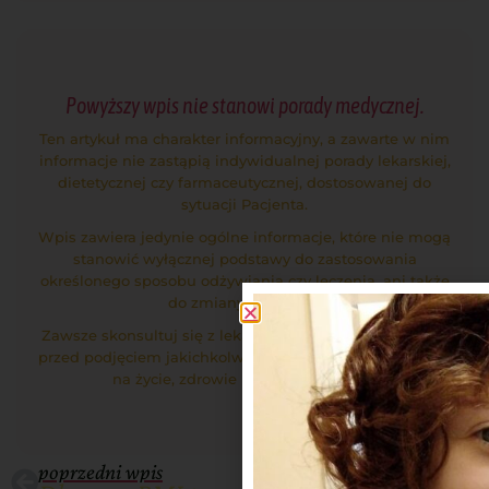
Powyższy wpis nie stanowi porady medycznej.
Ten artykuł ma charakter informacyjny, a zawarte w nim
informacje nie zastąpią indywidualnej porady lekarskiej,
dietetycznej czy farmaceutycznej, dostosowanej do
sytuacji Pacjenta.
Wpis zawiera jedynie ogólne informacje, które nie mogą
stanowić wyłącznej podstawy do zastosowania
określonego sposobu odżywiania czy leczenia, ani także
do zmiany nawyków.
Zawsze skonsultuj się z lekarzem lub innym specjalistą
przed podjęciem jakichkolwiek działań mających wpływ
na życie, zdrowie lub samopoczucie.
poprzedni wpis
następny wpis