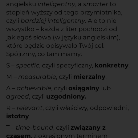
angielsku
inteligentny
, a
smarter
to
stopień wyższy od tego przymiotnika,
czyli
bardziej inteligentny
. Ale to nie
wszystko – każda z liter pochodzi od
jakiegoś słowa (w języku angielskim),
które będzie opisywało Twój cel.
Spójrzmy, co tam mamy:
S –
specific
, czyli specyficzny,
konkretny
.
M –
measurable
, czyli
mierzalny
.
A –
achievable
, czyli
osiągalny
lub
agreed
, czyli
uzgodniony.
R –
relevant
, czyli właściwy, odpowiedni,
istotny
.
T –
time-bound
, czyli
związany z
czasem
, z określonym terminem