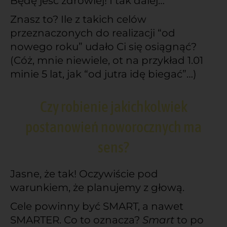
Będę jeść zdrowiej! I tak dalej…
Znasz to? Ile z takich celów
przeznaczonych do realizacji “od
nowego roku” udało Ci się osiągnąć?
(Cóż, mnie niewiele, ot na przykład 1.01
minie 5 lat, jak “od jutra idę biegać”…)
Czy robienie jakichkolwiek
postanowień noworocznych ma
sens?
Jasne, że tak! Oczywiście pod
warunkiem, że planujemy z głową.
Cele powinny być SMART, a nawet
SMARTER. Co to oznacza?
Smart
to po