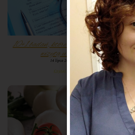
10+1 badań, które warto zrobić przed
wizytą u dietetyka
14 lipca 2023
10:14
Czytaj więcej »