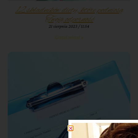
12 składników diety, które podniosą
Twoją odporność
21 sierpnia 2023
11:54
Czytaj więcej »