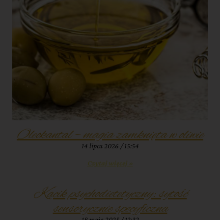
Oleokantal – magia zamknięta w oliwie
14 lipca 2026
15:54
Czytaj więcej »
Kącik psychodietetyczny: sytość
sensorycznie specyficzna
18 maja 2025
12:32