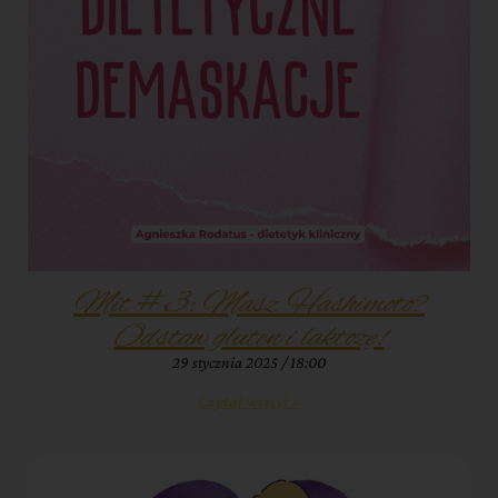
Mit #3: Masz Hashimoto?
Odstaw gluten i laktozę!
29 stycznia 2025
18:00
Czytaj więcej »