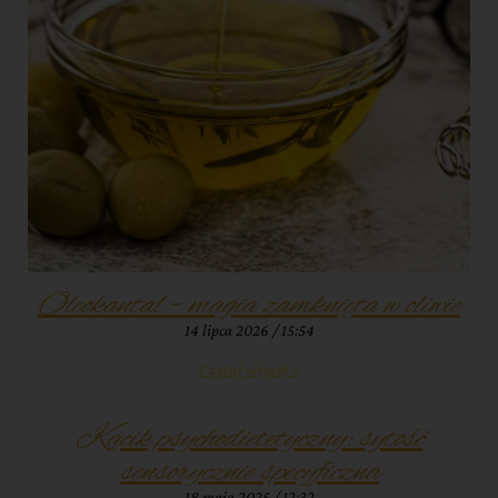
Oleokantal – magia zamknięta w oliwie
14 lipca 2026
15:54
Czytaj więcej »
Kącik psychodietetyczny: sytość
sensorycznie specyficzna
18 maja 2025
12:32