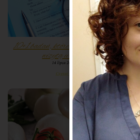
10+1 badań, które warto zrobić przed
wizytą u dietetyka
14 lipca 2023
10:14
Czytaj więcej »