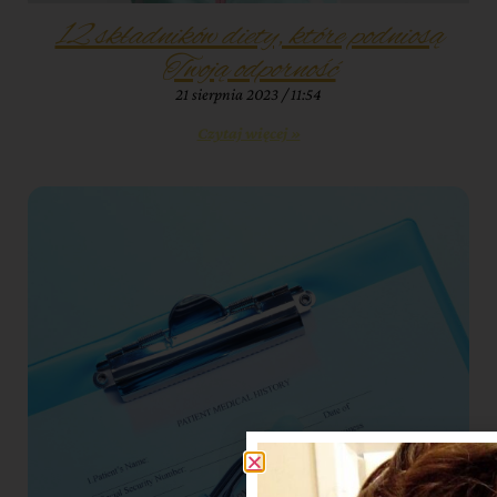
12 składników diety, które podniosą
Twoją odporność
21 sierpnia 2023
11:54
Czytaj więcej »