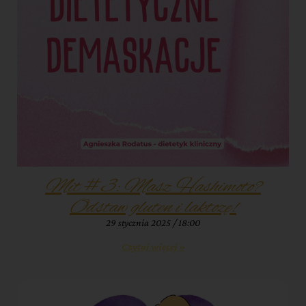
Mit #3: Masz Hashimoto?
Odstaw gluten i laktozę!
29 stycznia 2025
18:00
Czytaj więcej »