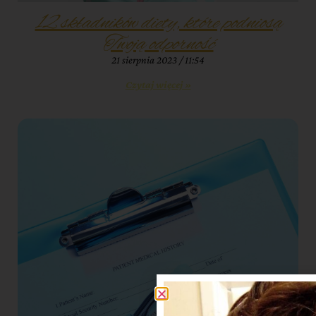
12 składników diety, które podniosą
Twoją odporność
21 sierpnia 2023
11:54
Czytaj więcej »