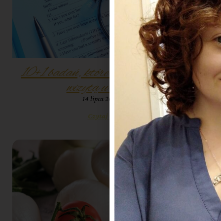
10+1 badań, które warto zrobić przed
wizytą u dietetyka
14 lipca 2023
10:14
Czytaj więcej »