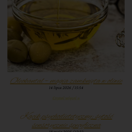
Oleokantal – magia zamknięta w oliwie
14 lipca 2026
15:54
Czytaj więcej »
Kącik psychodietetyczny: sytość
sensorycznie specyficzna
18 maja 2025
12:32