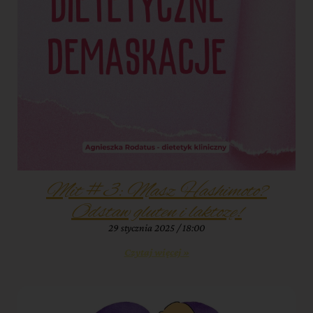
Mit #3: Masz Hashimoto?
Odstaw gluten i laktozę!
29 stycznia 2025
18:00
Czytaj więcej »