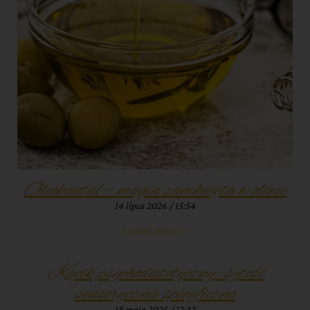
Oleokantal – magia zamknięta w oliwie
14 lipca 2026
15:54
Czytaj więcej »
Kącik psychodietetyczny: sytość
sensorycznie specyficzna
18 maja 2025
12:32