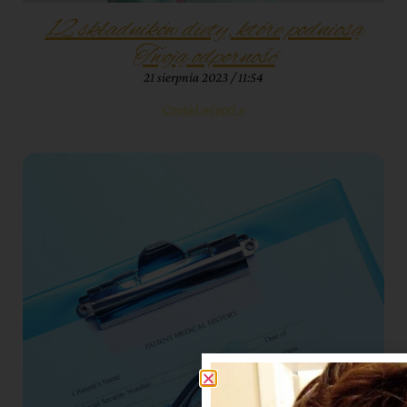
12 składników diety, które podniosą
Twoją odporność
21 sierpnia 2023
11:54
Czytaj więcej »