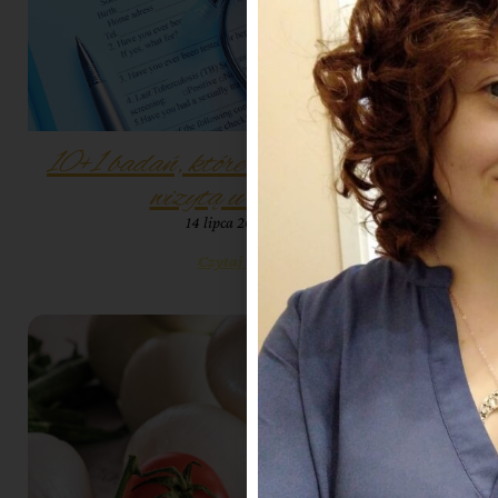
10+1 badań, które warto zrobić przed
wizytą u dietetyka
14 lipca 2023
10:14
Czytaj więcej »