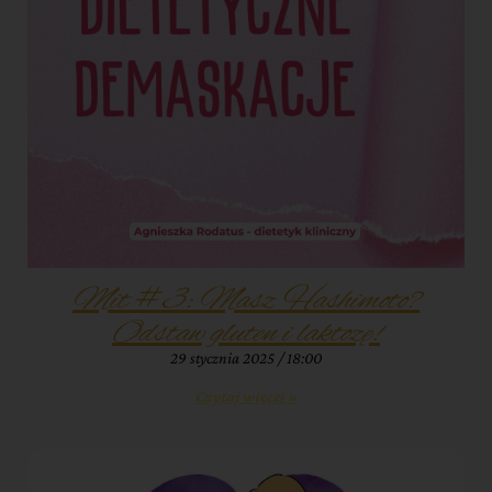
Mit #3: Masz Hashimoto?
Odstaw gluten i laktozę!
29 stycznia 2025
18:00
Czytaj więcej »