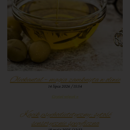
Oleokantal – magia zamknięta w oliwie
14 lipca 2026
15:54
Czytaj więcej »
Kącik psychodietetyczny: sytość
sensorycznie specyficzna
18 maja 2025
12:32