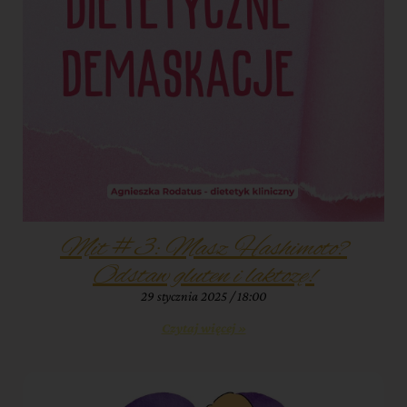
Mit #3: Masz Hashimoto?
Odstaw gluten i laktozę!
29 stycznia 2025
18:00
Czytaj więcej »